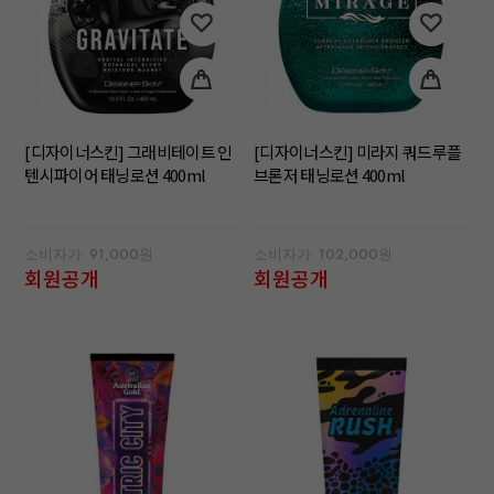
[디자이너스킨] 그래비테이트 인
[디자이너스킨] 미라지 쿼드루플
텐시파이어 태닝로션 400ml
브론저 태닝로션 400ml
소비자가: 91,000원
소비자가: 102,000원
회원공개
회원공개