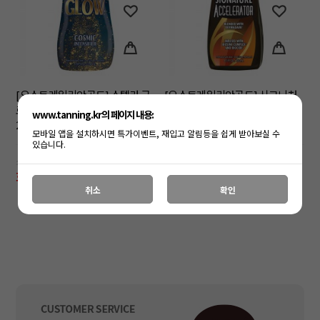
[오스트레일리안골드] 스텔라 글
[오스트레일리안골드] 시그니처
로우 인텐시파이어 태닝로션
엑셀러레이터 태닝로션 250ml
www.tanning.kr의 페이지 내용:
250ml
모바일 앱을 설치하시면 특가이벤트, 재입고 알림등을 쉽게 받아보실 수
있습니다.
소비자가: 48,000원
소비자가: 42,000원
회원공개
회원공개
취소
확인