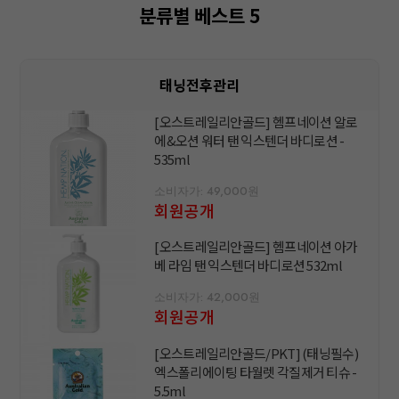
분류별 베스트 5
태닝전후관리
[오스트레일리안골드] 헴프네이션 알로
에&오션 워터 탠 익스텐더 바디로션 -
535ml
소비자가: 49,000원
회원공개
[오스트레일리안골드] 헴프네이션 아가
베 라임 탠 익스텐더 바디로션 532ml
소비자가: 42,000원
회원공개
[오스트레일리안골드/PKT] (태닝필수)
엑스폴리에이팅 타월렛 각질제거 티슈 -
5.5ml