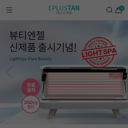
EPLUS
TAN
0
태닝도매몰