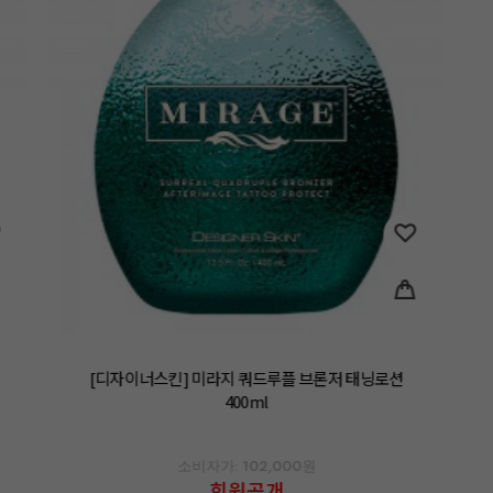
[디자이너스킨] 미라지 쿼드루플 브론저 태닝로션
400ml
소비자가: 102,000원
회원공개