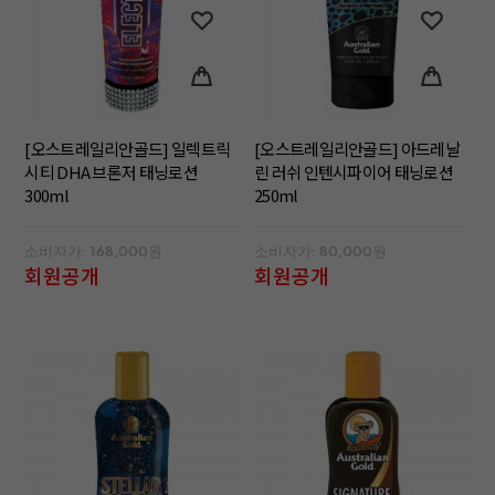
[오스트레일리안골드] 일렉트릭
[오스트레일리안골드] 아드레날
시티 DHA 브론저 태닝로션
린 러쉬 인텐시파이어 태닝로션
300ml
250ml
소비자가: 168,000원
소비자가: 80,000원
회원공개
회원공개