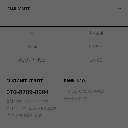
홈
회사소개
서비스
이용약관
개인정보 처리방침
공지사항
CUSTOMER CENTER
BANK INFO
070-8709-0984
기업 523-079975-04-015
예금주 : 정성원
평일 : AM 10:00 ~ PM 17:00
점심시간 : PM 12:30 ~ PM 13:30
(토,일요일,공휴일 휴무)