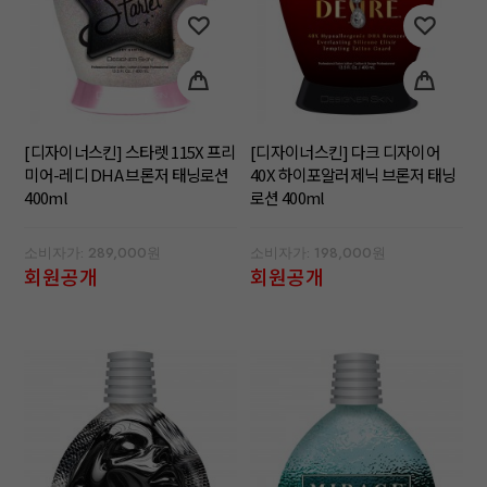
[디자이너스킨] 스타렛 115X 프리
[디자이너스킨] 다크 디자이어
미어-레디 DHA 브론저 태닝로션
40X 하이포알러제닉 브론저 태닝
400ml
로션 400ml
소비자가: 289,000원
소비자가: 198,000원
회원공개
회원공개