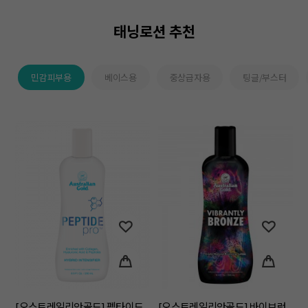
태닝로션 추천
민감피부용
베이스용
중상급자용
팅글/부스터
[오스트레일리안골드] 펩타이드
[오스트레일리안골드] 바이브런