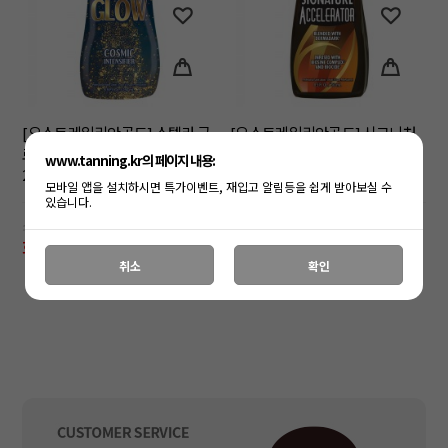
[오스트레일리안골드] 스텔라 글
[오스트레일리안골드] 시그니처
로우 인텐시파이어 태닝로션
엑셀러레이터 태닝로션 250ml
www.tanning.kr의 페이지 내용:
250ml
모바일 앱을 설치하시면 특가이벤트, 재입고 알림등을 쉽게 받아보실 수
있습니다.
소비자가: 48,000원
소비자가: 42,000원
회원공개
회원공개
취소
확인