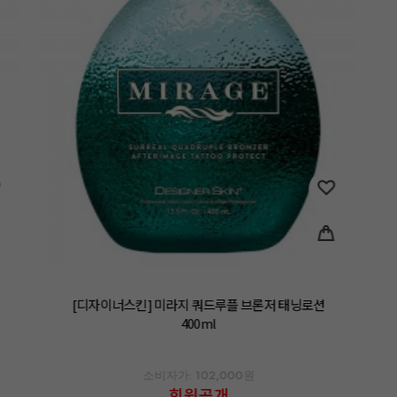
[디자이너스킨] 미라지 쿼드루플 브론저 태닝로션
400ml
소비자가: 102,000원
회원공개