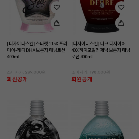
[디자이너스킨] 스타렛 115X 프리
[디자이너스킨] 다크 디자이어
미어-레디 DHA 브론저 태닝로션
40X 하이포알러제닉 브론저 태닝
400ml
로션 400ml
소비자가: 289,000원
소비자가: 198,000원
회원공개
회원공개