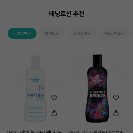
태닝로션 추천
민감피부용
베이스용
중상급자용
팅글/부스터
[오스트레일리안골드] 펩타이드
[오스트레일리안골드] 바이브런