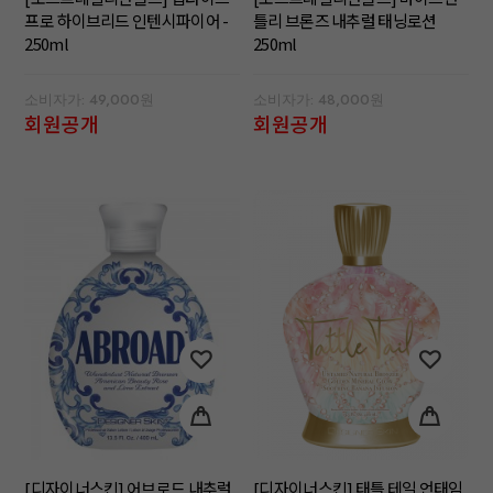
프로 하이브리드 인텐시파이어 -
틀리 브론즈 내추럴 태닝로션
250ml
250ml
소비자가: 49,000원
소비자가: 48,000원
회원공개
회원공개
[디자이너스킨] 어브로드 내추럴
[디자이너스킨] 태틀 테일 언태임