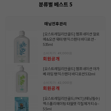
분류별 베스트 5
태닝전후관리
[오스트레일리안골드] 헴프네이션 알로
에&오션 워터 탠 익스텐더 바디로션 -
535ml
소비자가: 49,000원
회원공개
[오스트레일리안골드] 헴프네이션 아가
베 라임 탠 익스텐더 바디로션 532ml
소비자가: 42,000원
회원공개
[오스트레일리안골드/PKT] (태닝필수)
엑스폴리에이팅 타월렛 각질제거 티슈 -
5.5ml