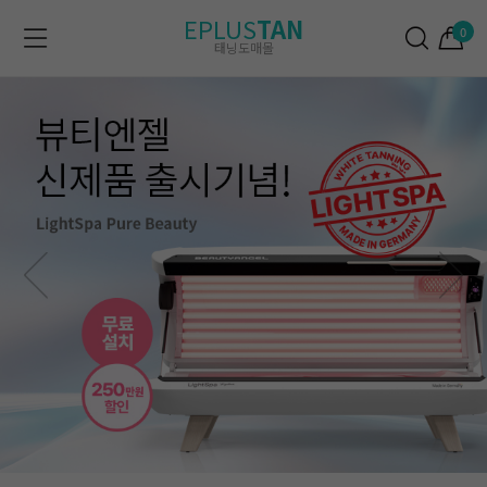
EPLUS
TAN
0
태닝도매몰