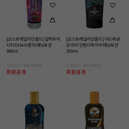
[오스트레일리안골드] 일렉트릭
[오스트레일리안골드] 아드레날
시티 DHA 브론저 태닝로션
린 러쉬 인텐시파이어 태닝로션
300ml
250ml
소비자가: 168,000원
소비자가: 80,000원
회원공개
회원공개