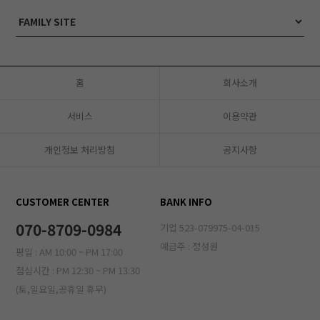
홈
회사소개
서비스
이용약관
개인정보 처리방침
공지사항
CUSTOMER CENTER
BANK INFO
070-8709-0984
기업 523-079975-04-015
예금주 : 정성원
평일 : AM 10:00 ~ PM 17:00
점심시간 : PM 12:30 ~ PM 13:30
(토,일요일,공휴일 휴무)