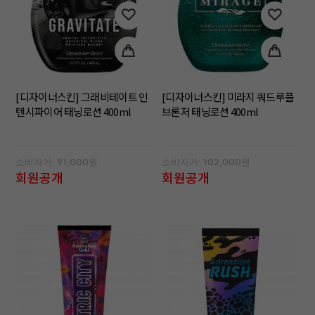
[디자이너스킨] 그래비테이트 인
[디자이너스킨] 미라지 쿼드루플
텐시파이어 태닝로션 400ml
브론저 태닝로션 400ml
소비자가: 91,000원
소비자가: 102,000원
회원공개
회원공개