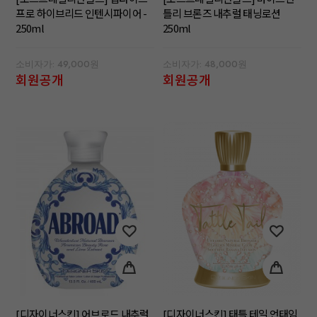
프로 하이브리드 인텐시파이어 -
틀리 브론즈 내추럴 태닝로션
250ml
250ml
소비자가: 49,000원
소비자가: 48,000원
회원공개
회원공개
[디자이너스킨] 어브로드 내추럴
[디자이너스킨] 태틀 테일 언태임