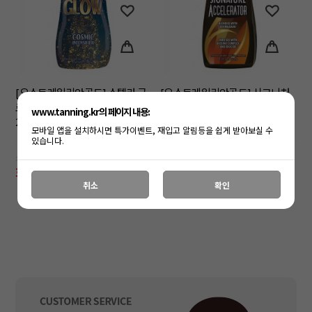
[오스트레일리안골드] 스텔라 글
[오스트레일리안골드] 시그니처
로우 인텐시파이어 태닝로션
엑셀러레이터 태닝로션 250ml
www.tanning.kr의 페이지 내용:
250ml
모바일 앱을 설치하시면 특가이벤트, 재입고 알림등을 쉽게 받아보실 수
있습니다.
소비자가: 48,000원
소비자가: 42,000원
회원공개
회원공개
취소
확인