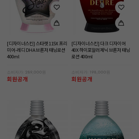
[디자이너스킨] 스타렛 115X 프리
[디자이너스킨] 다크 디자이어
미어-레디 DHA 브론저 태닝로션
40X 하이포알러제닉 브론저 태닝
400ml
로션 400ml
소비자가: 289,000원
소비자가: 198,000원
회원공개
회원공개