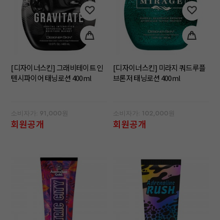
[디자이너스킨] 그래비테이트 인
[디자이너스킨] 미라지 쿼드루플
텐시파이어 태닝로션 400ml
브론저 태닝로션 400ml
소비자가: 91,000원
소비자가: 102,000원
회원공개
회원공개