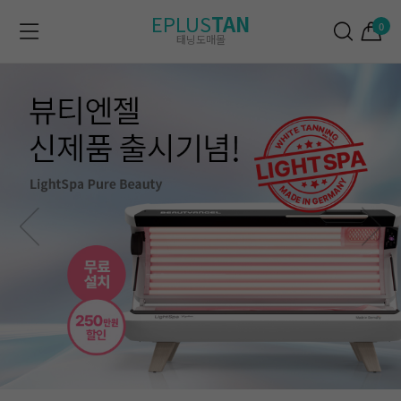
EPLUS
TAN
0
태닝도매몰