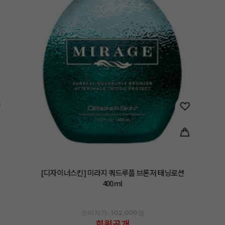
[디자이너스킨] 미라지 쿼드루플 브론저 태닝로션
400ml
소비자가: 102,000원
회원공개