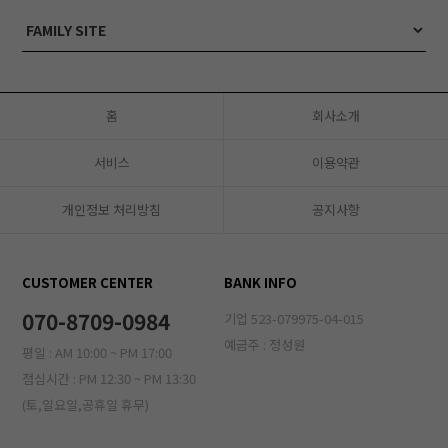
홈
회사소개
서비스
이용약관
개인정보 처리방침
공지사항
CUSTOMER CENTER
BANK INFO
070-8709-0984
기업 523-079975-04-015
예금주 : 정성원
평일 : AM 10:00 ~ PM 17:00
점심시간 : PM 12:30 ~ PM 13:30
(토,일요일,공휴일 휴무)