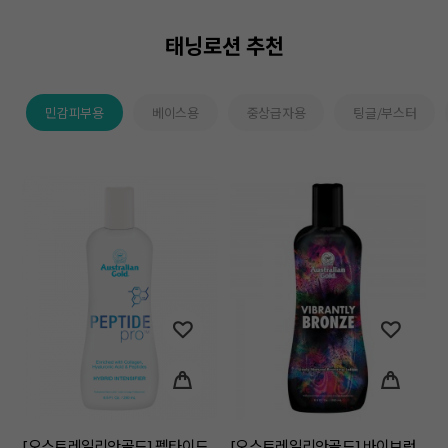
태닝로션 추천
민감피부용
베이스용
중상급자용
팅글/부스터
[오스트레일리안골드] 펩타이드
[오스트레일리안골드] 바이브런