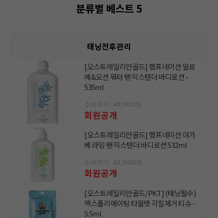
분류별 베스트 5
태닝전후관리
[오스트레일리안골드] 헴프네이션 알로
에&오션 워터 탠 익스텐더 바디로션 -
535ml
소비자가: 49,000원
회원공개
[오스트레일리안골드] 헴프네이션 아가
베 라임 탠 익스텐더 바디로션 532ml
소비자가: 42,000원
회원공개
[오스트레일리안골드/PKT] (태닝필수)
엑스폴리에이팅 타월렛 각질제거 티슈 -
5.5ml