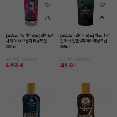
[오스트레일리안골드] 일렉트릭
[오스트레일리안골드] 아드레날
시티 DHA 브론저 태닝로션
린 러쉬 인텐시파이어 태닝로션
300ml
250ml
소비자가: 168,000원
소비자가: 80,000원
회원공개
회원공개