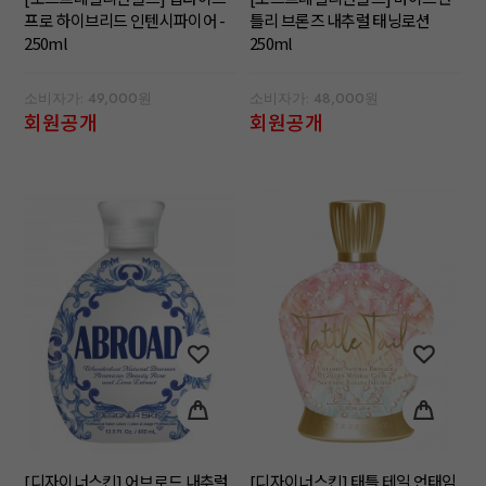
프로 하이브리드 인텐시파이어 -
틀리 브론즈 내추럴 태닝로션
250ml
250ml
소비자가: 49,000원
소비자가: 48,000원
회원공개
회원공개
[디자이너스킨] 어브로드 내추럴
[디자이너스킨] 태틀 테일 언태임