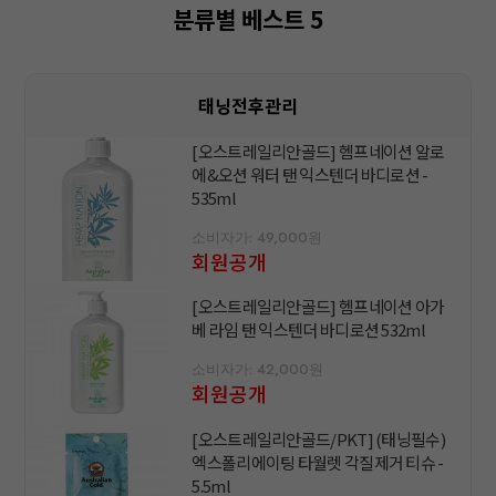
분류별 베스트 5
태닝전후관리
[오스트레일리안골드] 헴프네이션 알로
에&오션 워터 탠 익스텐더 바디로션 -
535ml
소비자가: 49,000원
회원공개
[오스트레일리안골드] 헴프네이션 아가
베 라임 탠 익스텐더 바디로션 532ml
소비자가: 42,000원
회원공개
[오스트레일리안골드/PKT] (태닝필수)
엑스폴리에이팅 타월렛 각질제거 티슈 -
5.5ml