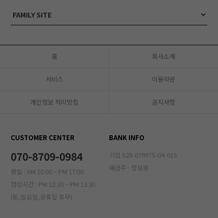
홈
회사소개
서비스
이용약관
개인정보 처리방침
공지사항
CUSTOMER CENTER
BANK INFO
070-8709-0984
기업 523-079975-04-015
예금주 : 정성원
평일 : AM 10:00 ~ PM 17:00
점심시간 : PM 12:30 ~ PM 13:30
(토,일요일,공휴일 휴무)