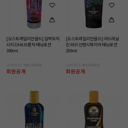
[오스트레일리안골드] 일렉트릭
[오스트레일리안골드] 아드레날
시티 DHA 브론저 태닝로션
린 러쉬 인텐시파이어 태닝로션
300ml
250ml
소비자가: 168,000원
소비자가: 80,000원
회원공개
회원공개