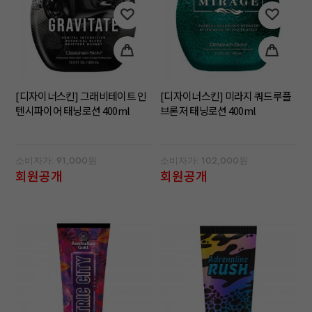
[디자이너스킨] 그래비테이트 인
[디자이너스킨] 미라지 쿼드루플
텐시파이어 태닝로션 400ml
브론저 태닝로션 400ml
소비자가: 91,000원
소비자가: 102,000원
회원공개
회원공개