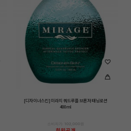
[디자이너스킨] 미라지 쿼드루플 브론저 태닝로션
400ml
소비자가: 102,000원
회원공개