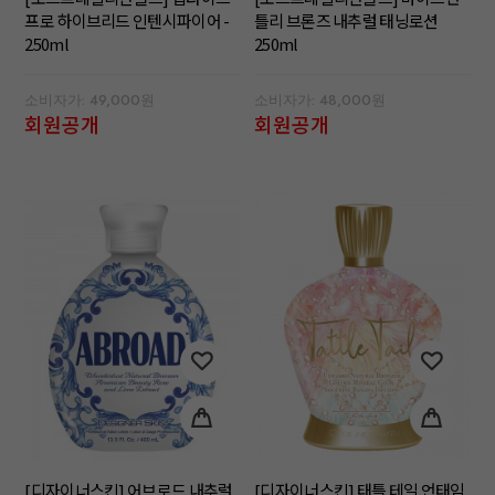
프로 하이브리드 인텐시파이어 -
틀리 브론즈 내추럴 태닝로션
250ml
250ml
소비자가: 49,000원
소비자가: 48,000원
회원공개
회원공개
[디자이너스킨] 어브로드 내추럴
[디자이너스킨] 태틀 테일 언태임