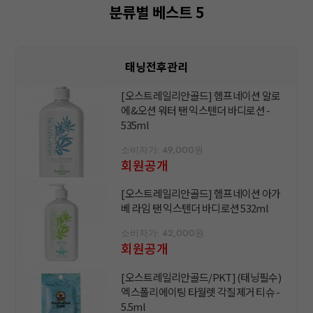
분류별 베스트 5
태닝전후관리
[오스트레일리안골드] 헴프네이션 알로
에&오션 워터 탠 익스텐더 바디로션 -
535ml
소비자가: 49,000원
회원공개
[오스트레일리안골드] 헴프네이션 아가
베 라임 탠 익스텐더 바디로션 532ml
소비자가: 42,000원
회원공개
[오스트레일리안골드/PKT] (태닝필수)
엑스폴리에이팅 타월렛 각질제거 티슈 -
5.5ml