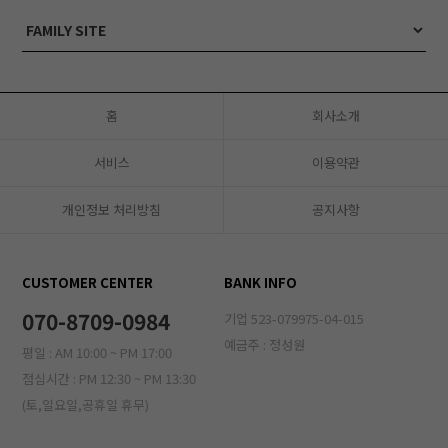
홈
회사소개
서비스
이용약관
개인정보 처리방침
공지사항
CUSTOMER CENTER
BANK INFO
070-8709-0984
기업 523-079975-04-015
예금주 : 정성원
평일 : AM 10:00 ~ PM 17:00
점심시간 : PM 12:30 ~ PM 13:30
(토,일요일,공휴일 휴무)