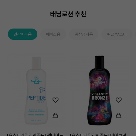
태닝로션 추천
민감피부용
베이스용
중상급자용
팅글/부스터
[오스트레일리안골드] 펩타이드
[오스트레일리안골드] 바이브런