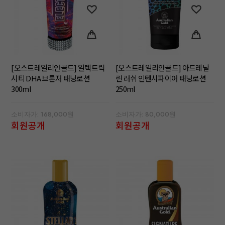
[오스트레일리안골드] 일렉트릭
[오스트레일리안골드] 아드레날
시티 DHA 브론저 태닝로션
린 러쉬 인텐시파이어 태닝로션
300ml
250ml
소비자가: 168,000원
소비자가: 80,000원
회원공개
회원공개