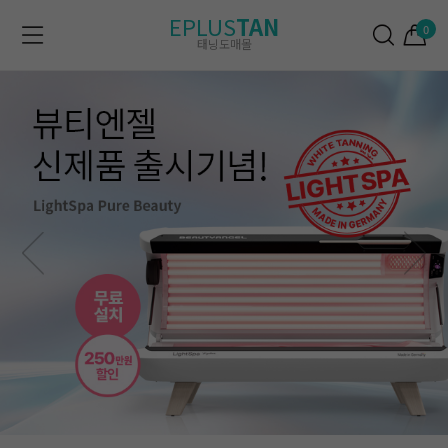
EPLUS
TAN
0
태닝도매몰