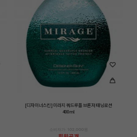
[디자이너스킨] 미라지 쿼드루플 브론저 태닝로션
400ml
소비자가: 102,000원
회원공개