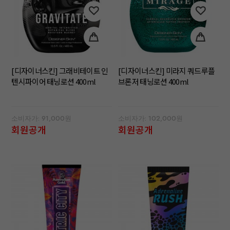
[디자이너스킨] 그래비테이트 인
[디자이너스킨] 미라지 쿼드루플
텐시파이어 태닝로션 400ml
브론저 태닝로션 400ml
소비자가: 91,000원
소비자가: 102,000원
회원공개
회원공개