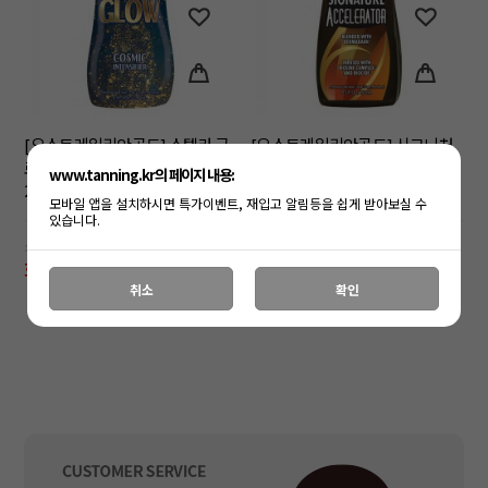
[오스트레일리안골드] 스텔라 글
[오스트레일리안골드] 시그니처
로우 인텐시파이어 태닝로션
엑셀러레이터 태닝로션 250ml
www.tanning.kr의 페이지 내용:
250ml
모바일 앱을 설치하시면 특가이벤트, 재입고 알림등을 쉽게 받아보실 수
있습니다.
소비자가: 48,000원
소비자가: 42,000원
회원공개
회원공개
취소
확인