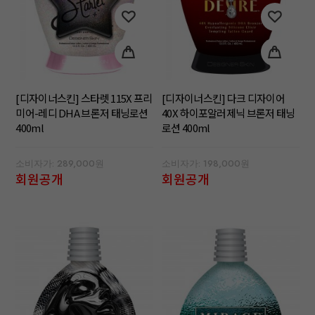
[디자이너스킨] 스타렛 115X 프리
[디자이너스킨] 다크 디자이어
미어-레디 DHA 브론저 태닝로션
40X 하이포알러제닉 브론저 태닝
400ml
로션 400ml
소비자가: 289,000원
소비자가: 198,000원
회원공개
회원공개